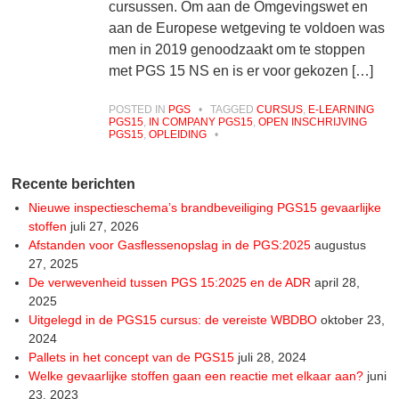
cursussen. Om aan de Omgevingswet en
aan de Europese wetgeving te voldoen was
men in 2019 genoodzaakt om te stoppen
met PGS 15 NS en is er voor gekozen […]
POSTED IN
PGS
•
TAGGED
CURSUS
,
E-LEARNING
PGS15
,
IN COMPANY PGS15
,
OPEN INSCHRIJVING
PGS15
,
OPLEIDING
•
Recente berichten
Nieuwe inspectieschema’s brandbeveiliging PGS15 gevaarlijke
stoffen
juli 27, 2026
Afstanden voor Gasflessenopslag in de PGS:2025
augustus
27, 2025
De verwevenheid tussen PGS 15:2025 en de ADR
april 28,
2025
Uitgelegd in de PGS15 cursus: de vereiste WBDBO
oktober 23,
2024
Pallets in het concept van de PGS15
juli 28, 2024
Welke gevaarlijke stoffen gaan een reactie met elkaar aan?
juni
23, 2023