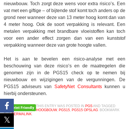
nieuwbouw. Toch zorgt deze wens voor extra risico’s. Een
vat met een giftige – of bijtende stof komt toch anders op de
grond neer wanneer deze van 13 meter hoog komt dan van
4 meter hoog. Ook de soort verpakking is relevant. Een
metalen verpakking met brandbare vloeistoffen kan toch
voor een ander effect zorgen dan van een kunststof
verpakking wanneer deze van grote hoogte vallen.
Het is aan te bevelen een risico-analyse met een
beschouwing van deze risico’s en de maatregelen die
genomen zijn in de PGS15 check op te nemen bij
nieuwbouw en wijzigingen van de vergunningen. De
PGS15 adviseurs van
SafetyNet Consultants
kunnen u
hierbij ondersteunen.
THIS ENTRY WAS POSTED IN
PGS
AND TAGGED
HOOGBOUW
,
PGS15
,
PGS15 OPSLAG
. BOOKMARK
THE
PERMALINK
.